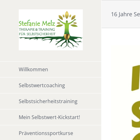
Zum
Inhalt
16 Jahre S
springen
Willkommen
Selbstwertcoaching
Selbstsicherheitstraining
iläums-Rabatt
Mein Selbstwert-Kickstart!
Präventionssportkurse