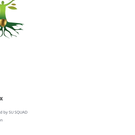
d by
SU SQUAD
en