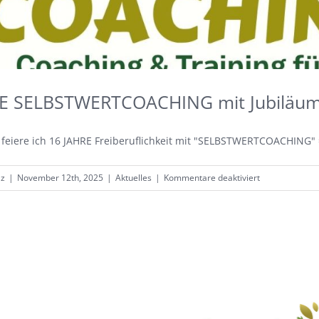
RE SELBSTWERTCOACHING mit Jubiläum
eiere ich 16 JAHRE Freiberuflichkeit mit "SELBSTWERTCOACHING" = 
für
lz
|
November 12th, 2025
|
Aktuelles
|
Kommentare deaktiviert
16
JAHRE
SELBSTWERTC
mit
Jubiläums-
Rabatt