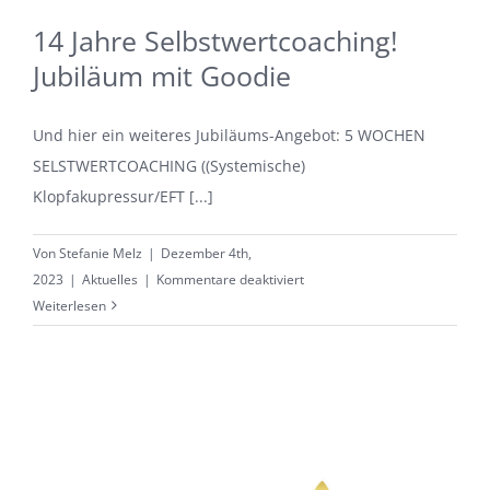
14 Jahre Selbstwertcoaching!
Jubiläum mit Goodie
Und hier ein weiteres Jubiläums-Angebot: 5 WOCHEN
SELSTWERTCOACHING ((Systemische)
Klopfakupressur/EFT [...]
Von
Stefanie Melz
|
Dezember 4th,
für
2023
|
Aktuelles
|
Kommentare deaktiviert
14
Weiterlesen
Jahre
Selbstwertcoaching!
Jubiläum
mit
Goodie