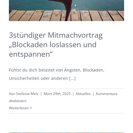
3stündiger Mitmachvortrag
„Blockaden loslassen und
entspannen“
Fühlst du dich belastet von Ängsten, Blockaden,
Unsicherheiten oder anderen [...]
Von
Stefanie Melz
|
März 29th, 2025
|
Aktuelles
|
Kommentare
für
deaktiviert
3stündiger
Weiterlesen
Mitmachvortrag
„Blockaden
loslassen