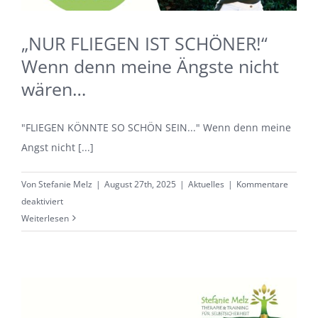
„NUR FLIEGEN IST SCHÖNER!“
Wenn denn meine Ängste nicht
wären…
"FLIEGEN KÖNNTE SO SCHÖN SEIN..." Wenn denn meine
Angst nicht [...]
Von
Stefanie Melz
|
August 27th, 2025
|
Aktuelles
|
Kommentare
für
deaktiviert
„NUR
Weiterlesen
FLIEGEN
IST
SCHÖNER!“
Wenn
denn