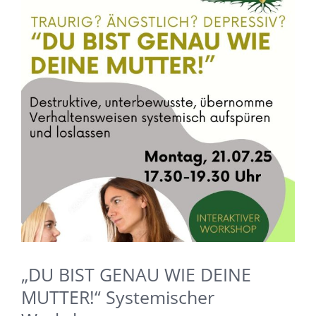
meine
Ängste
nicht
wären…
„DU BIST GENAU WIE DEINE
MUTTER!“ Systemischer