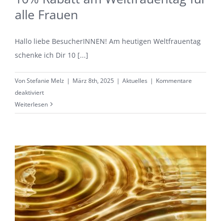
alle Frauen
Hallo liebe BesucherINNEN! Am heutigen Weltfrauentag
schenke ich Dir 10 [...]
Von
Stefanie Melz
|
März 8th, 2025
|
Aktuelles
|
Kommentare
für
deaktiviert
10%
Weiterlesen
Rabatt
am
Weltfrauentag
für
alle
Frauen