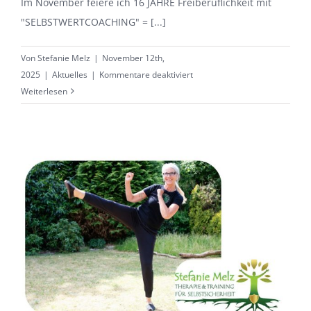
Im November feiere ich 16 JAHRE Freiberuflichkeit mit
"SELBSTWERTCOACHING" = [...]
Von
Stefanie Melz
|
November 12th,
für
2025
|
Aktuelles
|
Kommentare deaktiviert
16
Weiterlesen
JAHRE
SELBSTWERTCOACHING
mit
Jubiläums-
Rabatt