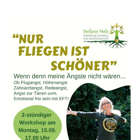
„MEIN
SELBSTWERT-
KICKSTART!“