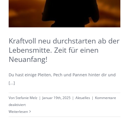
Kraftvoll neu durchstarten ab der
Lebensmitte. Zeit für einen
Neuanfang!
Du hast einige Pleiten, Pech und Pannen hinter dir und
[...]
Von
Stefanie Melz
|
Januar 19th, 2025
|
Aktuelles
|
Kommentare
für
deaktiviert
Kraftvoll
Weiterlesen
neu
durchstarten