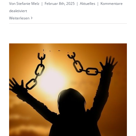
Von
Stefanie Melz
|
Februar 8th, 2025
|
Aktuelles
|
Kommentare
für
deaktiviert
ALLES
Weiterlesen
IM
FLUSS?
Körperlich
&
geistig
rein
und
geklärt