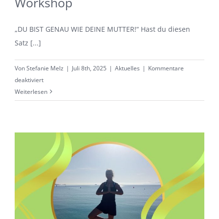
Workshop
„DU BIST GENAU WIE DEINE MUTTER!“ Hast du diesen
Satz [...]
Von
Stefanie Melz
|
Juli 8th, 2025
|
Aktuelles
|
Kommentare
für
deaktiviert
„DU
Weiterlesen
BIST
GENAU
WIE
DEINE
MUTTER!“
Systemischer
Workshop