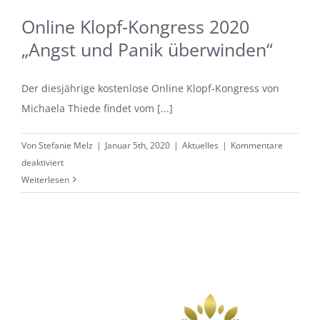
Online Klopf-Kongress 2020
„Angst und Panik überwinden“
Der diesjährige kostenlose Online Klopf-Kongress von
Michaela Thiede findet vom [...]
Von
Stefanie Melz
|
Januar 5th, 2020
|
Aktuelles
|
Kommentare
für
deaktiviert
Online
Weiterlesen
Klopf-
Kongress
2020
„Angst
und
Panik
überwinden“