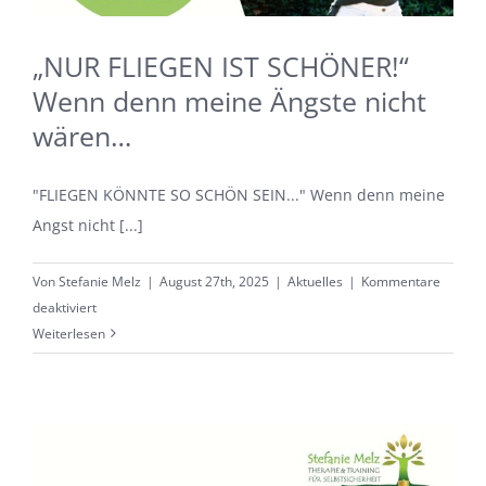
„NUR FLIEGEN IST SCHÖNER!“
Wenn denn meine Ängste nicht
wären…
"FLIEGEN KÖNNTE SO SCHÖN SEIN..." Wenn denn meine
Angst nicht [...]
Von
Stefanie Melz
|
August 27th, 2025
|
Aktuelles
|
Kommentare
für
deaktiviert
„NUR
Weiterlesen
FLIEGEN
IST
SCHÖNER!“
Wenn
denn