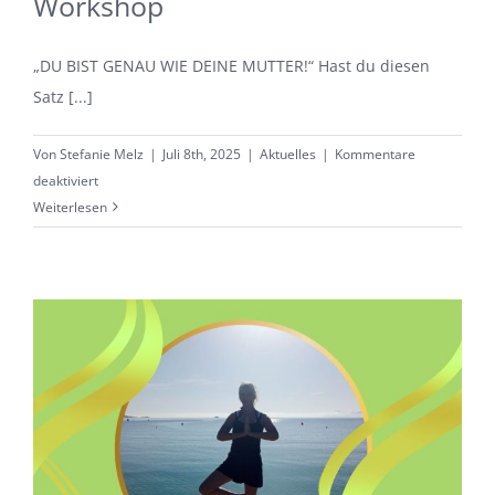
Workshop
„DU BIST GENAU WIE DEINE MUTTER!“ Hast du diesen
Satz [...]
Von
Stefanie Melz
|
Juli 8th, 2025
|
Aktuelles
|
Kommentare
für
deaktiviert
„DU
Weiterlesen
BIST
GENAU
WIE
DEINE
MUTTER!“
Systemischer
Workshop