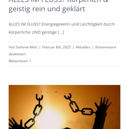
geistig rein und geklärt
ALLES IM FLUSS? Energiegewinn und Leichtigkeit durch
körperliche UND geistige [...]
Von
Stefanie Melz
|
Februar 8th, 2025
|
Aktuelles
|
Kommentare
für
deaktiviert
ALLES
Weiterlesen
IM
FLUSS?
Körperlich
&
geistig
rein
und
geklärt