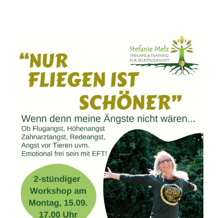
„MEIN
SELBSTWERT-
KICKSTART!“