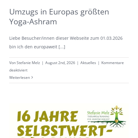
Umzugs in Europas größten
Yoga-Ashram
Liebe Besucher/innen dieser Webseite zum 01.03.2026
bin ich den europaweit [...]
Von
Stefanie Melz
|
August 2nd, 2026
|
Aktuelles
|
Kommentare
für
deaktiviert
Umzugs
Weiterlesen
in
Europas
größten
Yoga-
Ashram