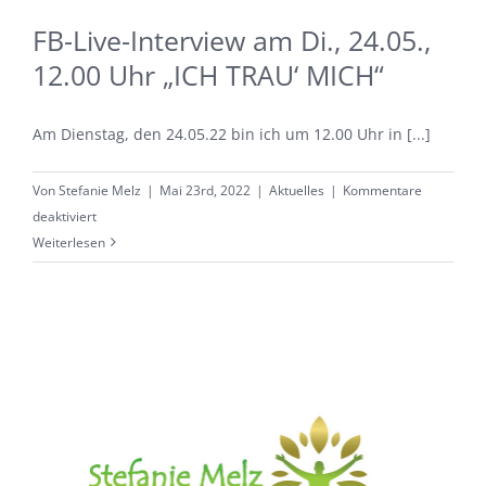
FB-Live-Interview am Di., 24.05.,
12.00 Uhr „ICH TRAU‘ MICH“
Am Dienstag, den 24.05.22 bin ich um 12.00 Uhr in [...]
Von
Stefanie Melz
|
Mai 23rd, 2022
|
Aktuelles
|
Kommentare
für
deaktiviert
FB-
Weiterlesen
Live-
Interview
am
Di.,
24.05.,
12.00
Uhr
„ICH
TRAU‘