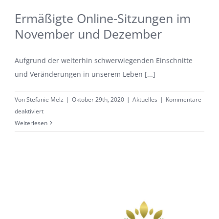
Ermäßigte Online-Sitzungen im
November und Dezember
Aufgrund der weiterhin schwerwiegenden Einschnitte
und Veränderungen in unserem Leben [...]
Von
Stefanie Melz
|
Oktober 29th, 2020
|
Aktuelles
|
Kommentare
für
deaktiviert
Ermäßigte
Weiterlesen
Online-
Sitzungen
im
November
und
Dezember