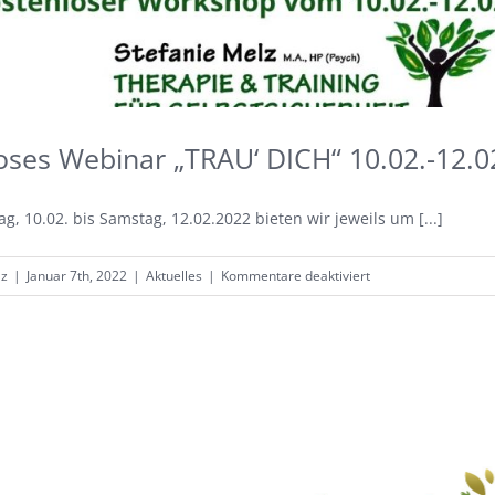
oses Webinar „TRAU‘ DICH“ 10.02.-12.0
g, 10.02. bis Samstag, 12.02.2022 bieten wir jeweils um [...]
für
lz
|
Januar 7th, 2022
|
Aktuelles
|
Kommentare deaktiviert
Kostenloses
Webinar
„TRAU‘
DICH“
10.02.-12.02.2022
bei
Facebook