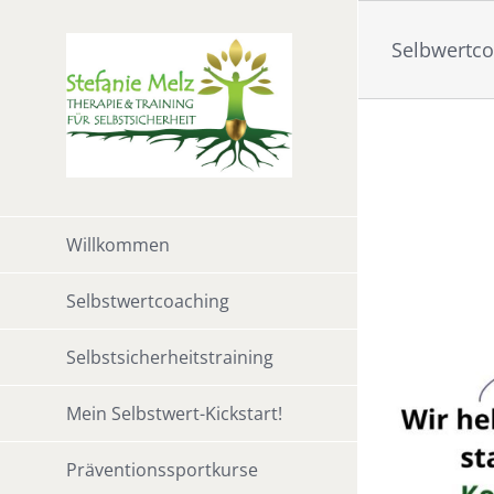
Zum
Inhalt
Selbwertc
springen
Willkommen
Selbstwertcoaching
Selbstsicherheitstraining
2.2022 bei Facebook
Mein Selbstwert-Kickstart!
Präventionssportkurse