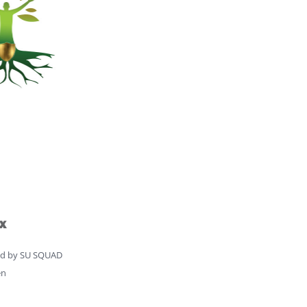
d by
SU SQUAD
en