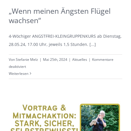
„Wenn meinen Ängsten Flügel
wachsen“
4-Wöchiger ANGSTFREI-KLEINGRUPPENKURS ab Dienstag,
28.05.24, 17.00 Uhr, jeweils 1,5 Stunden. [...]
Von
Stefanie Melz
|
Mai 25th, 2024
|
Aktuelles
|
Kommentare
für
deaktiviert
„Wenn
Weiterlesen
meinen
Ängsten
Flügel
wachsen“