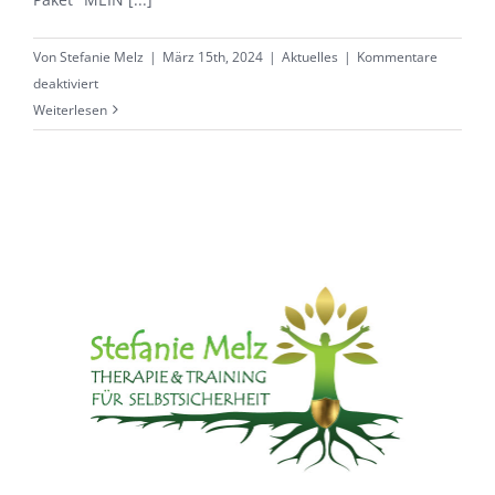
Von
Stefanie Melz
|
März 15th, 2024
|
Aktuelles
|
Kommentare
für
deaktiviert
Interaktiver
Weiterlesen
Vortrag
„Stark
sicher
selbstbewusst!“
Am
26.03.24