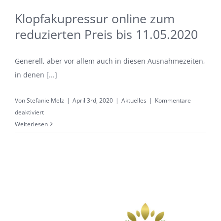
Klopfakupressur online zum
reduzierten Preis bis 11.05.2020
Generell, aber vor allem auch in diesen Ausnahmezeiten,
in denen [...]
Von
Stefanie Melz
|
April 3rd, 2020
|
Aktuelles
|
Kommentare
für
deaktiviert
Klopfakupressur
Weiterlesen
online
zum
reduzierten
Preis
bis
11.05.2020