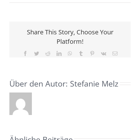
12
Jahre
Selbstwertcoaching!
12
Share This Story, Choose Your
%
Platform!
Rabatt
auf
Facebook
Twitter
Reddit
LinkedIn
WhatsApp
Tumblr
Pinterest
Vk
E-
Online-
Mail
Coaching!
Über den Autor:
Stefanie Melz
Ähnliche Beiträge