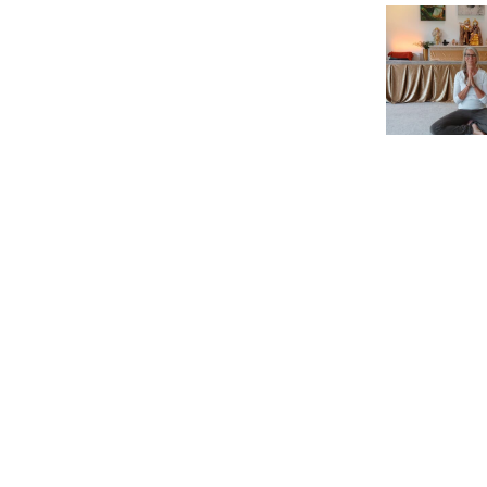
Umzugs in
Europas
NE
größten
Yoga-
Ashram