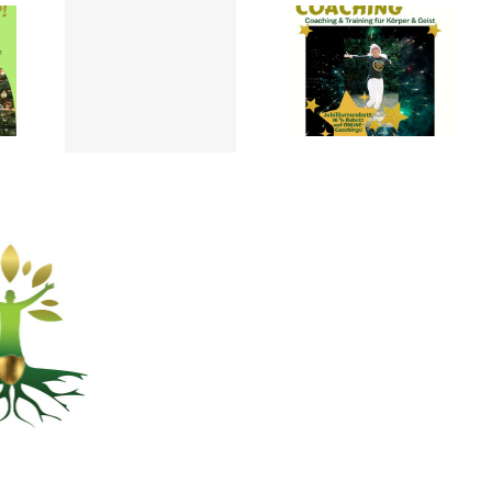
16 JAHRE
 und
SELBSTWERTCOACHING
ten-
mit
 vom
Jubiläums-
1.11.25
Rabatt