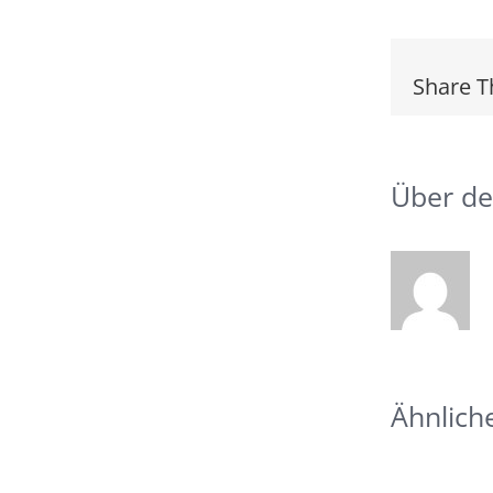
Share T
Über de
Ähnlich