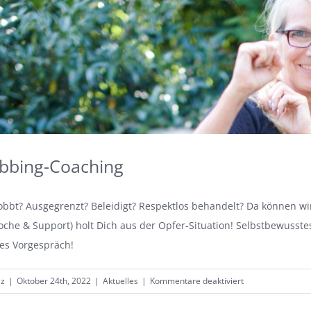
bbing-Coaching
bbt? Ausgegrenzt? Beleidigt? Respektlos behandelt? Da können wir
che & Support) holt Dich aus der Opfer-Situation! Selbstbewusstes 
ies Vorgespräch!
für
lz
|
Oktober 24th, 2022
|
Aktuelles
|
Kommentare deaktiviert
Anti-