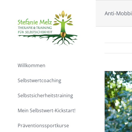
Zum
Inhalt
Anti-Mobb
springen
Willkommen
Selbstwertcoaching
Selbstsicherheitstraining
Mein Selbstwert-Kickstart!
Präventionssportkurse