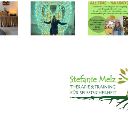
E-mail-
WEIHNACHTEN
UBEGINN
Websei
ALLEINE –
2026
Ausfall
NA UND?!
01.11.-1