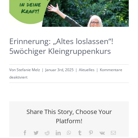
Erinnerung: „Altes loslassen“!
5wöchiger Kleingruppenkurs
Von
Stefanie Melz
|
Januar 3rd, 2025
|
Aktuelles
|
Kommentare
für
deaktiviert
Erinnerung:
„Altes
loslassen“!
5wöchiger
Share This Story, Choose Your
Kleingruppenkurs
Platform!
Facebook
Twitter
Reddit
LinkedIn
WhatsApp
Tumblr
Pinterest
Vk
E-
Mail