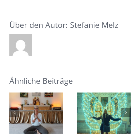
Über den Autor:
Stefanie Melz
Ähnliche Beiträge
WEIHNACHTE
NEUBEGINN
ALLEINE – NA
2026
-
UND?!