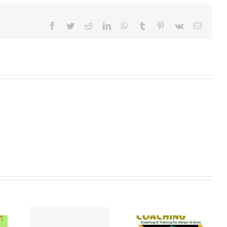
Facebook
Twitter
Reddit
LinkedIn
WhatsApp
Tumblr
Pinterest
Vk
E-
Mail
16 JAHRE