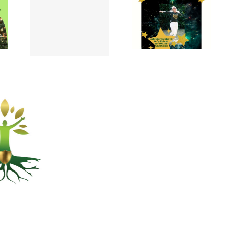
 und
SELBSTWERTCOACHING
ten-
mit
 vom
Jubiläums-
1.11.25
Rabatt