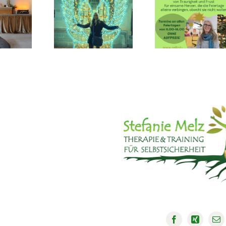
E-mail-
WEIHNACHTEN
UBEGINN
Websei
ALLEINE –
2026
Ausfall
NA UND?!
01.11.-1