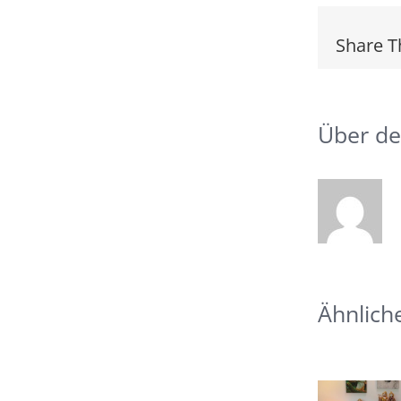
Share T
Über de
Ähnlich
Umzugs in