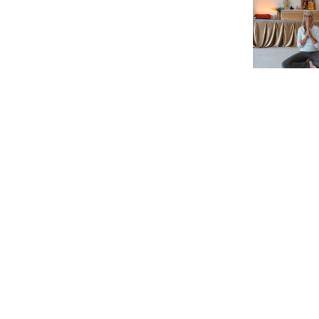
Europas
NE
größten
Yoga-
Ashram