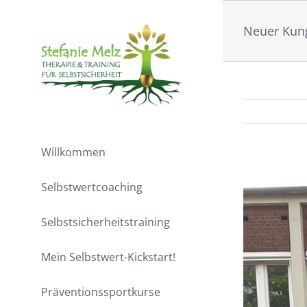
Zum
Inhalt
Neuer Kung
springen
Willkommen
Zeige
Selbstwertcoaching
grösseres
Bild
Selbstsicherheitstraining
Mein Selbstwert-Kickstart!
Präventionssportkurse