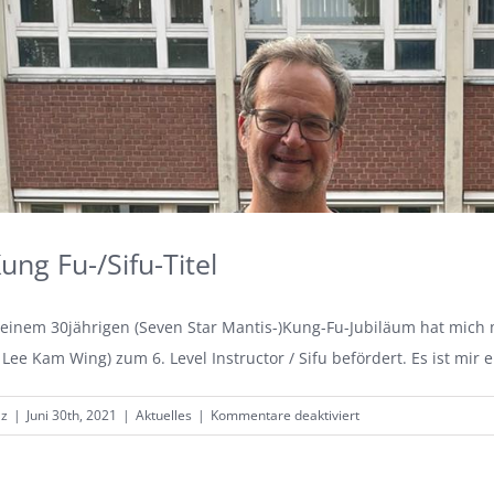
ng Fu-/Sifu-Titel
inem 30jährigen (Seven Star Mantis-)Kung-Fu-Jubiläum hat mich 
Lee Kam Wing) zum 6. Level Instructor / Sifu befördert. Es ist mir 
für
lz
|
Juni 30th, 2021
|
Aktuelles
|
Kommentare deaktiviert
Neuer
Kung
Fu-/Sifu-