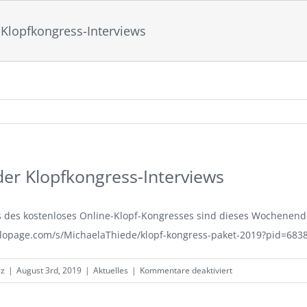
 Klopfkongress-Interviews
der Klopfkongress-Interviews
s des kostenloses Online-Klopf-Kongresses sind dieses Wochenende 
/elopage.com/s/MichaelaThiede/klopf-kongress-paket-2019?pid=68
für
lz
|
August 3rd, 2019
|
Aktuelles
|
Kommentare deaktiviert
Replay
der