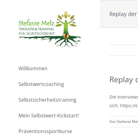
Zum
Inhalt
Replay der
springen
Willkommen
Replay 
Selbstwertcoaching
Die Interview
Selbstsicherheitstraining
sich: https:/
Mein Selbstwert-Kickstart!
Von
Stefanie Me
Präventionssportkurse