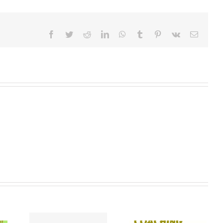
Facebook
Twitter
Reddit
LinkedIn
WhatsApp
Tumblr
Pinterest
Vk
E-
Mail