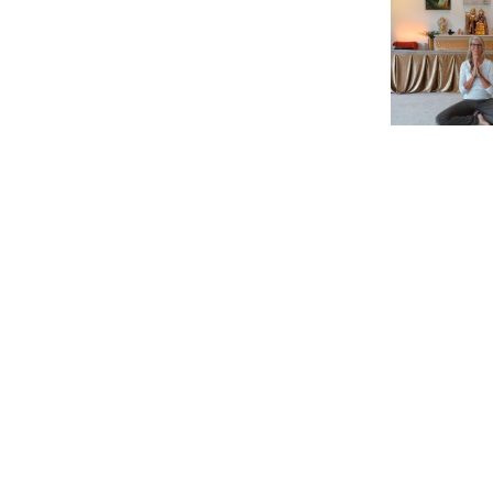
Umzugs in
Europas
NE
größten
Yoga-
Ashram