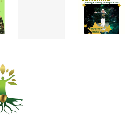
16 JAHRE
 und
SELBSTWERTCOACHING
ten-
mit
 vom
Jubiläums-
1.11.25
Rabatt