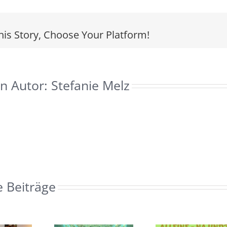
Klopfkongress-
Interviews
his Story, Choose Your Platform!
n Autor:
Stefanie Melz
e Beiträge