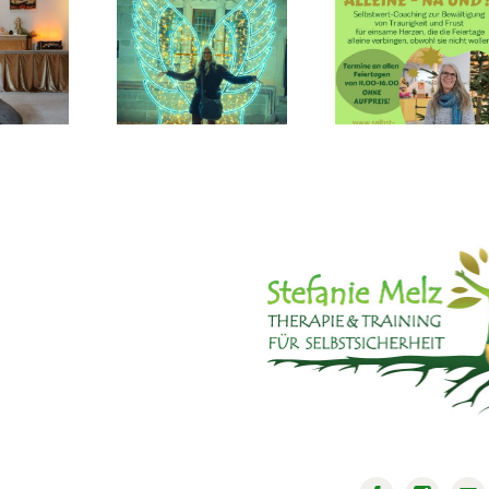
E-mail-
WEIHNACHTEN
UBEGINN
Websei
ALLEINE –
2026
Ausfall
NA UND?!
01.11.-1