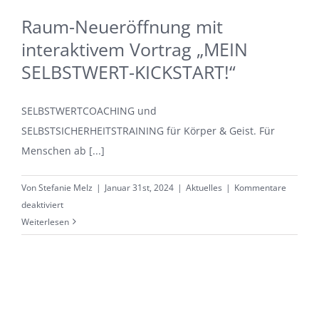
Raum-Neueröffnung mit
interaktivem Vortrag „MEIN
SELBSTWERT-KICKSTART!“
SELBSTWERTCOACHING und
SELBSTSICHERHEITSTRAINING für Körper & Geist. Für
Menschen ab [...]
Von
Stefanie Melz
|
Januar 31st, 2024
|
Aktuelles
|
Kommentare
für
deaktiviert
Raum-
Weiterlesen
Neueröffnung
mit
interaktivem
Vortrag
„MEIN