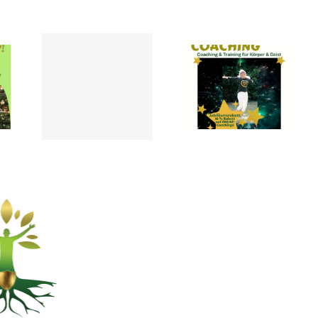
16 JAHRE
 und
SELBSTWERTCOACHING
ten-
mit
 vom
Jubiläums-
1.11.25
Rabatt