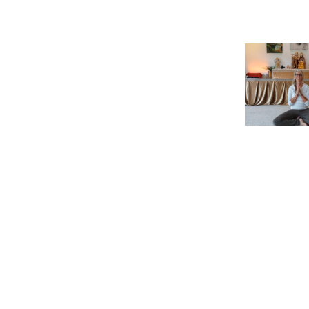
Umzugs in
Europas
NE
größten
Yoga-
Ashram