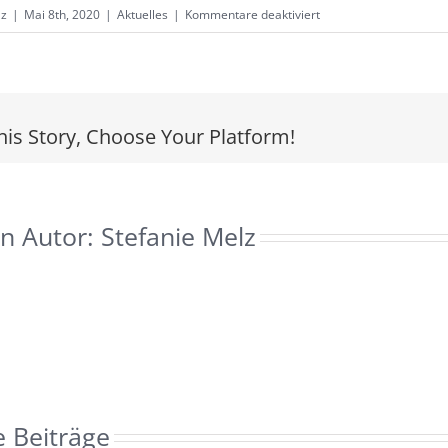
für
lz
|
Mai 8th, 2020
|
Aktuelles
|
Kommentare deaktiviert
Mit
der
Bitte
um
his Story, Choose Your Platform!
Unterstützung
n Autor:
Stefanie Melz
e Beiträge