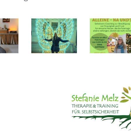
E-mail-
WEIHNACHTEN
UBEGINN
Websei
ALLEINE –
2026
Ausfall
NA UND?!
01.11.-1